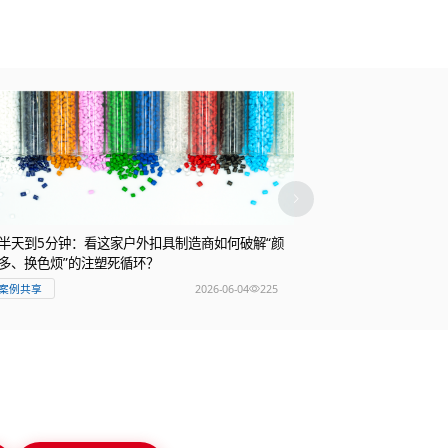
半天到5分钟：看这家户外扣具制造商如何破解“颜
直播预告 | 攻
多、换色烦”的注塑死循环？
®高效清洗方案揭
2026-06-04
225
案例共享
互动活动