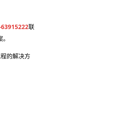
-63915222
联
案。
流程的解决方