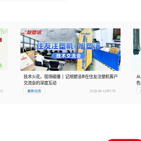
技术火花，现场碰撞 | 记旭塑洁®在住友注塑机客户
从
交流会的深度互动
色
53
2026-06-12
176
最新动态