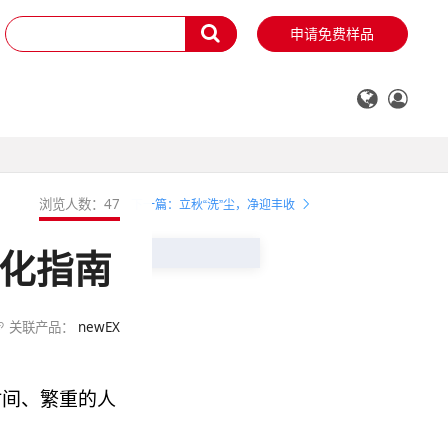
申请免费样品
浏览人数：
47
下一篇：立秋“洗”尘，净迎丰收
优化指南
关联产品：
newEX
时间、繁重的人