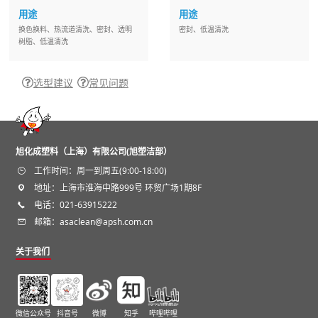
用途
用途
换色换料、热流道清洗、密封、透明
密封、低温清洗
树脂、低温清洗
选型建议
常见问题
旭化成塑料（上海）有限公司(旭塑洁部）
工作时间：周一到周五(9:00-18:00)
地址：上海市淮海中路999号 环贸广场1期8F
电话：021-63915222
邮箱：asaclean@apsh.com.cn
关于我们
微信公众号
抖音号
微博
知乎
哔哩哔哩